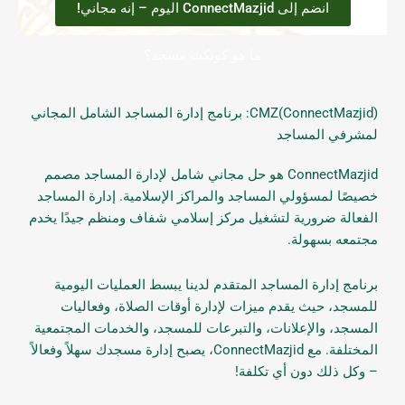
انضم إلى ConnectMazjid اليوم – إنه مجاني!
ما هو كونكت مسجد؟
CMZ(ConnectMazjid): برنامج إدارة المساجد الشامل المجاني
لمشرفي المساجد
ConnectMazjid هو حل مجاني شامل لإدارة المساجد مصمم
خصيصًا لمسؤولي المساجد والمراكز الإسلامية. إدارة المساجد
الفعالة ضرورية لتشغيل مركز إسلامي شفاف ومنظم جيدًا يخدم
مجتمعه بسهولة.
برنامج إدارة المساجد المتقدم لدينا يبسط العمليات اليومية
للمسجد، حيث يقدم ميزات لإدارة أوقات الصلاة، وفعاليات
المسجد، والإعلانات، والتبرعات للمسجد، والخدمات المجتمعية
المختلفة. مع ConnectMazjid، يصبح إدارة مسجدك سهلاً وفعالاً
– وكل ذلك دون أي تكلفة!