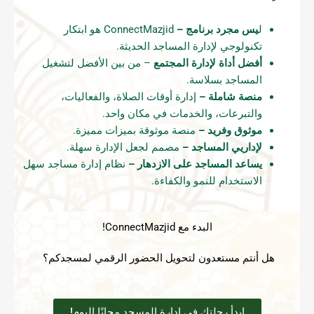
ل
يس مجرد برنامج –
ConnectMazjid هو ابتكار
تكنولوجي لإدارة المساجد الحديثة.
أفضل أداة لإدارة المجتمع
– من بين الأفضل لتشغيل
المساجد بسلاسة.
منصة شاملة –
إدارة أوقات الصلاة، والفعاليات،
والتبرعات، والخدمات في مكان واحد.
موثوق وفريد –
منصة موثوقة بميزات مميزة.
لإداريي المساجد –
مصمم لجعل الإدارة سهلة.
يساعد المساجد على الازدهار –
نظام إدارة مساجد سهل
الاستخدام للنمو والكفاءة.
البدء مع ConnectMazjid!
هل أنتم مستعدون لتحويل الحضور الرقمي لمسجدكم؟
ابدأ رحلتك في إدارة المسجد مجانًا اليوم!