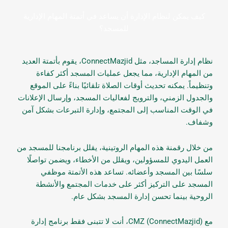
كيف يمكن لنظام الإدارة أن يساعد في أتمتة المهام الإدارية
للمسجد؟
نظام إدارة المساجد، مثل ConnectMazjid، يقوم بأتمتة العديد
من المهام الإدارية، مما يجعل عمليات المسجد أكثر كفاءة
وتنظيماً. يمكنه تحديث أوقات الصلاة تلقائيًا بناءً على الموقع
والجدول الزمني، والترويج لفعاليات المسجد، وإرسال الإعلانات
في الوقت المناسب إلى المجتمع، وإدارة التبرعات بشكل آمن
وشفاف.
من خلال رقمنة هذه المهام الروتينية، يقلل برنامجنا للمسجد من
العمل اليدوي للمسؤولين، ويقلل من الأخطاء، ويضمن تواصلًا
سلسًا بين المسجد وأعضائه. تساعد هذه الأتمتة موظفي
المسجد على التركيز أكثر على خدمات المجتمع والأنشطة
الروحية بينما تحسن إدارة المسجد بشكل عام.
مع CMZ (ConnectMazjid)، أنت لا تتبنى فقط برنامج إدارة