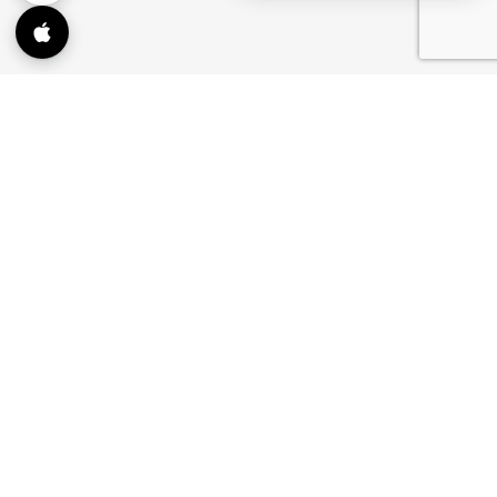
ConnectMazjid
The all-in-one community management platform
trusted by
800+ masajid
worldwide. Prayer times, TV
displays, events and donations, for masajid, Islamic
organizations and independent service providers, all
from one dashboard.
contact@connectmazjid.com
Texas, USA
PRODUCTS