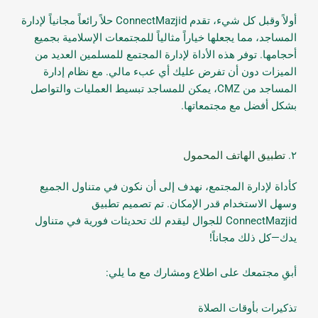
أولاً وقبل كل شيء، تقدم ConnectMazjid حلاً رائعاً مجانياً لإدارة
المساجد، مما يجعلها خياراً مثالياً للمجتمعات الإسلامية بجميع
أحجامها. توفر هذه الأداة لإدارة المجتمع للمسلمين العديد من
الميزات دون أن تفرض عليك أي عبء مالي. مع نظام إدارة
المساجد من CMZ، يمكن للمساجد تبسيط العمليات والتواصل
بشكل أفضل مع مجتمعاتها.
٢.
تطبيق الهاتف المحمول
كأداة لإدارة المجتمع، نهدف إلى أن نكون في متناول الجميع
وسهل الاستخدام قدر الإمكان. تم تصميم تطبيق
ConnectMazjid للجوال ليقدم لك تحديثات فورية في متناول
يدك—كل ذلك مجاناً!
أبقِ مجتمعك على اطلاع ومشارك مع ما يلي:
تذكيرات بأوقات الصلاة